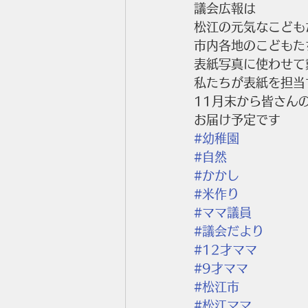
議会広報は
松江の元気なこども
市内各地のこどもた
表紙写真に使わせて
私たちが表紙を担当
11月末から皆さん
お届け予定です
#幼稚園
#自然
#かかし
#米作り
#ママ議員
#議会だより
#12才ママ
#9才ママ
#松江市
#松江ママ