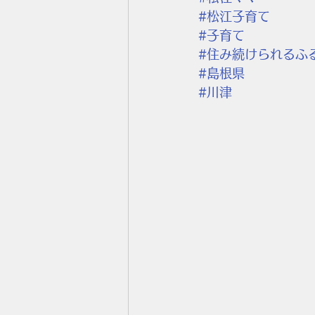
#松江子育て
#子育て
#住み続けられるふ
#島根県
#川津