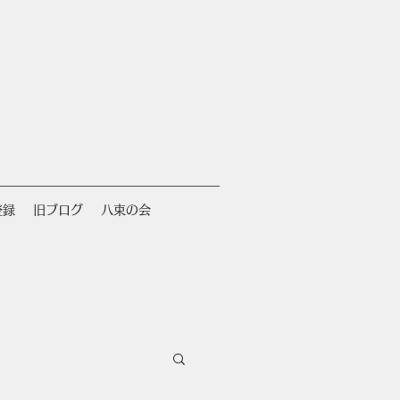
登録
旧ブログ
八束の会