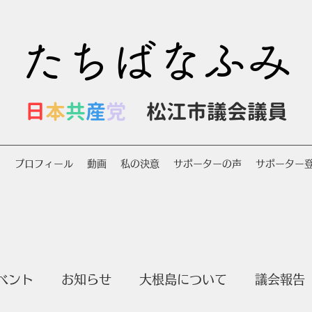
たちばなふみ
日
本
共
産
党
松江市議会議員
S
プロフィール
動画
私の決意
サポーターの声
サポーター
ベント
お知らせ
大根島について
議会報告