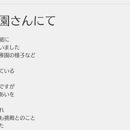
園さんにて
緒に
いました
稚園の様子など
ている
ですが
あいを
れ
も挑戦とのこと
た