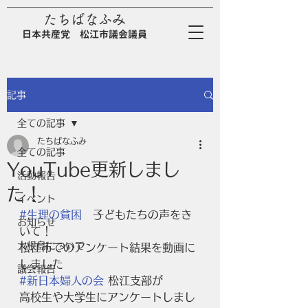
たちばなふみ
日
本
共
産
党
松江市議会議員
記事
全ての記事
たちばなふみ
全ての記事
YouTube更新しまし
活動報告
た！
イベント
#生理の貧困
　子どもたちの声をき
お知らせ
いて！
大根島について
松江市でのアンケート結果を動画に
しました
議会報告
#新日本婦人の会
 松江支部が
高校生や大学生にアンケートしまし