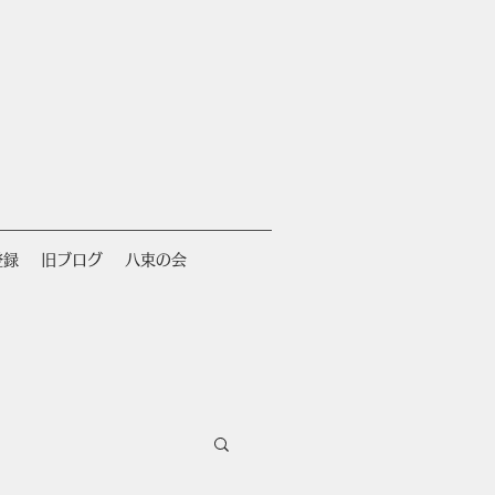
登録
旧ブログ
八束の会