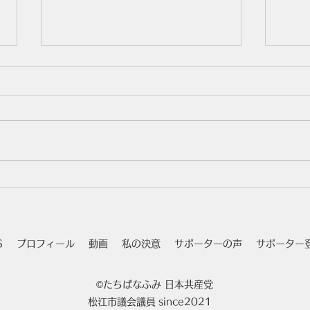
人権
松江市社会保障推進協議会
S
プロフィール
動画
私の決意
サポーターの声
サポーター
©たちばなふみ 日本共産党
松江市議会議員
since2021