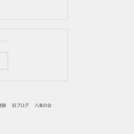
講演会
登録
旧ブログ
八束の会