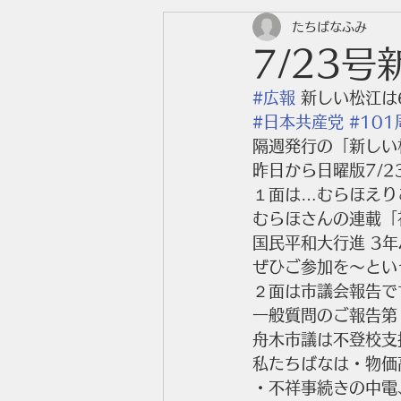
たちばなふみ
7/23
#広報
 新しい松江は
#日本共産党
#101
隔週発行の「新しい
昨日から日曜版7/
１面は…むらほえり
むらほさんの連載「
国民平和大行進 3
ぜひご参加を～とい
２面は市議会報告で
一般質問のご報告第
舟木市議は不登校支
私たちばなは・物価
・不祥事続きの中電