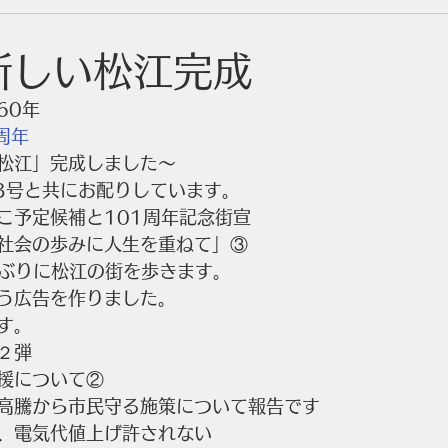
号新しい松江完成
60年
周年
松江」完成しました～
23号と共にお配りしています。
こ予定候補と101周年記念街宣
社会の歩みに人生を重ねて」③
年ぶりに松江の街を歩きます。
う広告を作りました。
す。
２弾
援について②
高騰から市民守る施策について報告です
、電気代値上げ許されない