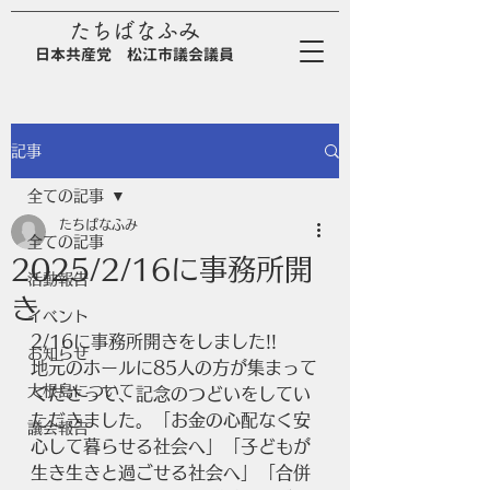
たちばなふみ
日
本
共
産
党
松江市議会議員
記事
全ての記事
たちばなふみ
全ての記事
2025/2/16に事務所開
活動報告
き
イベント
2/16に事務所開きをしました!!
お知らせ
地元のホールに85人の方が集まって
大根島について
くださって、記念のつどいをしてい
ただきました。「お金の心配なく安
議会報告
心して暮らせる社会へ」「子どもが
生き生きと過ごせる社会へ」「合併