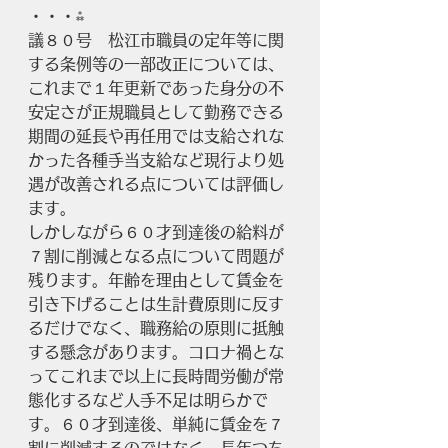
・・・⁂
議８０号　松江市職員の定年等に関
する条例等の一部改正については、
これまで１年更新であった身分の不
安定さが正規職員として勤務できる
期間の延長や再任用では支給されな
かった各種手当支給など現行より処
遇が改善される点については評価し
ます。
しかしながら６０才到達後の給料が
７割に削減となる点について問題が
残ります。年齢を理由として賃金を
引き下げることは生計費原則に反す
るだけでなく、職務給の原則に抵触
する懸念があります。コロナ禍とな
ってこれまで以上に長時間労働が常
態化するなど人手不足は明らかで
す。６０才到達後、単純に賃金を７