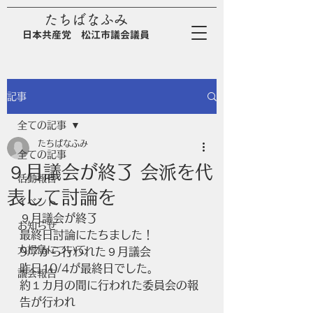
たちばなふみ
日
本
共
産
党
松江市議会議員
記事
全ての記事
たちばなふみ
全ての記事
９月議会が終了 会派を代
活動報告
表して討論を
イベント
９月議会が終了
お知らせ
最終日討論にたちました！
大根島について
9/7から行われた９月議会
昨日10/4が最終日でした。
議会報告
約１カ月の間に行われた委員会の報
告が行われ