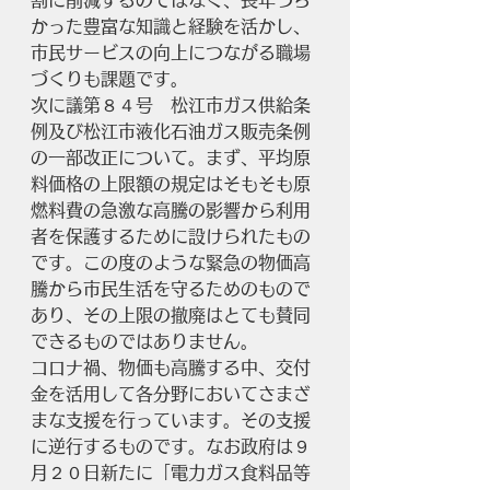
割に削減するのではなく、長年つち
かった豊富な知識と経験を活かし、
市民サービスの向上につながる職場
づくりも課題です。
次に議第８４号　松江市ガス供給条
例及び松江市液化石油ガス販売条例
の一部改正について。まず、平均原
料価格の上限額の規定はそもそも原
燃料費の急激な高騰の影響から利用
者を保護するために設けられたもの
です。この度のような緊急の物価高
騰から市民生活を守るためのもので
あり、その上限の撤廃はとても賛同
できるものではありません。
コロナ禍、物価も高騰する中、交付
金を活用して各分野においてさまざ
まな支援を行っています。その支援
に逆行するものです。なお政府は９
月２０日新たに「電力ガス食料品等