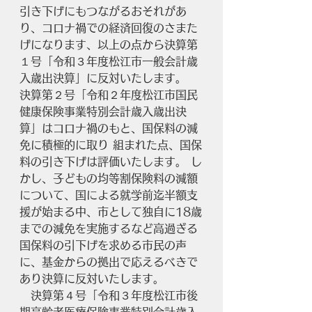
引き下げにもつながるおそれがあ
り、コロナ禍での経済回復のさまた
げになります、以上の点から決算第
１号「令和３年度松江市一般会計歳
入歳出決算」に反対いたします。
決算第２号「令和２年度松江市国民
健康保険事業特別会計歳入歳出決
算」はコロナ禍のもと、国保料の減
免に積極的に取り 組まれた点、国保
料の引き下げは評価いたします。 し
かし、子どもの均等割保険料の減額
について、国による就学前迄半額支
援が始まる中、市として独自に18歳
までの減免を実施するなど高過ぎる
国保料の引下げを求める市民の声
に、基金からの拠出で応えるべきで
あり決算に反対いたします。
　決算第４号「令和３年度松江市後