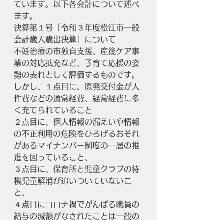
ています。以下各会計について述べ
ます。
決算第１号「令和３年度松江市一般
会計歳入歳出決算」について
不妊治療の市独自支援、産後ケア事
業の対応拡充など、子育て応援の姿
勢の表れとして評価するものです。
しかし、１点目に、原発交付金が人
件費などの通常経費、経常経費に多
く充てられていること
２点目に、個人情報の漏えいや情報
の不正利用の危険をひろげるおそれ
があるマイナンバー制度の一層の推
進を図っていること、
３点目に、保育所と児童クラブの待
機児童解消が追いついていないこ
と、
４点目にコロナ禍でがんばる職員の
給与の減額がなされたことは一般の