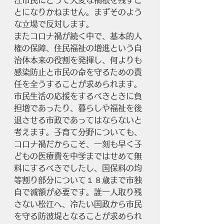
江市民にとって大変な禍根を残すこ
とになりかねません。まずそのよう
な立場で反対します。
またコロナ禍が続く中で、基本的人
権の保障、住民福祉の増進という自
治体本来の役割を発揮し、何よりも
感染防止と市民の命を守るための責
任を全うすることが求められます。
市民生活の応援をするべきときに負
担増であったり、暮らしや福祉を後
退させる市政であってはならないと
考えます。子育て分野についても、
コロナ禍だからこそ、一刻も早く子
どもの医療費を中学まではせめて無
料にするべきでしたし、国保料の均
等割り部分について１８歳まで市独
自で減額が必要です。誰一人取り残
さない松江へ、冷たい国政から市民
を守る防波堤となることが求められ