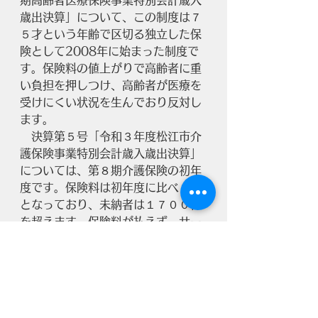
期高齢者医療保険事業特別会計歳入
歳出決算」について、この制度は７
５才という年齢で区切る独立した保
険として2008年に始まった制度で
す。保険料の値上がりで高齢者に重
い負担を押しつけ、高齢者が医療を
受けにくい状況を生んでおり反対し
ます。
　決算第５号「令和３年度松江市介
護保険事業特別会計歳入歳出決算」
については、第８期介護保険の初年
度です。保険料は初年度に比べ２倍
となっており、未納者は１７００件
を超えます。保険料が払えず、サー
ビスを受ける際に負担割合が増える
などのペナルティーを受ける市民も
出ており、必要な時に介護が受けら
れる制度とすべきであり反対しま
す。