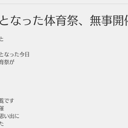
となった体育祭、無事開
と
となった今日
育祭が
覧です
催
思い出に
た