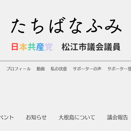
たちばなふみ
日
本
共
産
党
松江市議会議員
S
プロフィール
動画
私の決意
サポーターの声
サポーター
ベント
お知らせ
大根島について
議会報告