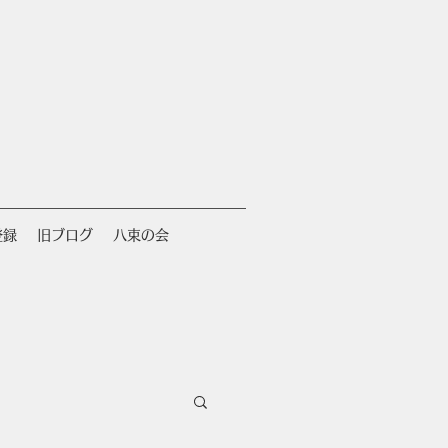
登録
旧ブログ
八束の会