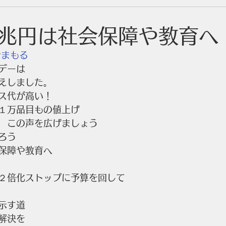
兆円は社会保障や教育へ
活まもる
デーは
えしました。
ス代が高い！
１万品目もの値上げ
　この声を広げましょう
ろう
保障や教育へ
２倍化ストップに予算を回して
示す道
解決を