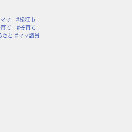
才ママ
#松江市
子育て
#子育て
るさと
#ママ議員