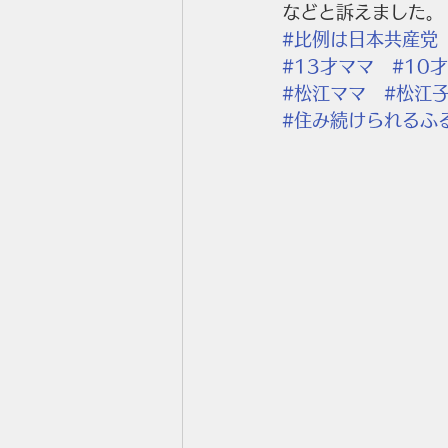
などと訴えました。
#比例は日本共産党
#13才ママ
#10
#松江ママ
#松江
#住み続けられるふ