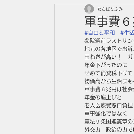
たちばなふみ
軍事費６
#自由と平和
#生
参院選前ラストサン
地元の各地区でお訴
玉ねぎが高い！　ガ
年金下がったのに　
せめて消費税下げて
物価高から生活まも
軍事費６兆円は社会
年金の底上げと
老人医療費窓口負担
軍事強化ではなく
憲法９条国連憲章の
外交力　政治の力で