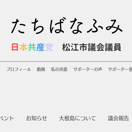
たちばなふみ
日
本
共
産
党
松江市議会議員
S
プロフィール
動画
私の決意
サポーターの声
サポーター
ベント
お知らせ
大根島について
議会報告