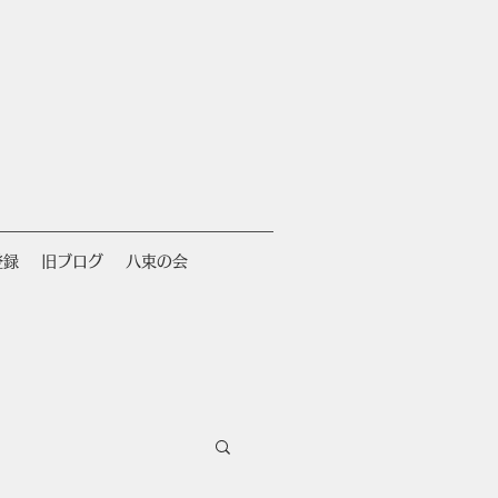
登録
旧ブログ
八束の会