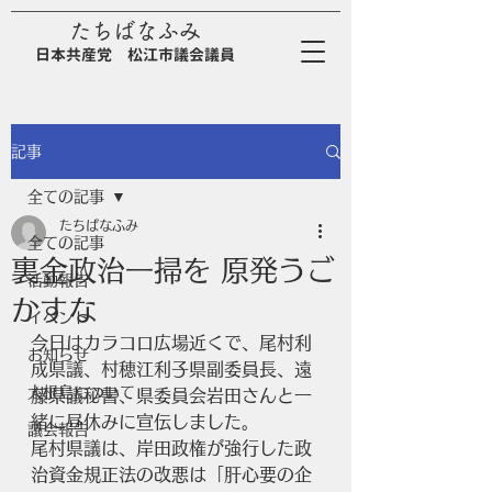
たちばなふみ
日
本
共
産
党
松江市議会議員
記事
全ての記事
たちばなふみ
全ての記事
裏金政治一掃を 原発うご
活動報告
かすな
イベント
今日はカラコロ広場近くで、尾村利
お知らせ
成県議、村穂江利子県副委員長、遠
大根島について
藤県議秘書、県委員会岩田さんと一
緒に昼休みに宣伝しました。
議会報告
尾村県議は、岸田政権が強行した政
治資金規正法の改悪は「肝心要の企