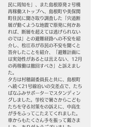
民に周知を」、また島根原発２号機
再稼働ストップへ、島根町や美保関
町住民に聞き取り調査した「宍道断
層が動くような地震で原発に何かあ
れば、断層を超えては逃げられない
のでは」との避難経路への不安を紹
介し、松江市が市民の不安を聞くと
答弁したことを紹介、「避難計画に
は実効性があるとは言えない、12月
の再稼働は撤回すべき」と訴えまし
た。
夕方は村穂副委員長と共に、島根町
へ続く21号線沿いの交差点で、たち
ばなふみサポーターでスタンディン
グしました。学校で暑さからこども
たちを守る対策をの訴えに、中高生
が手をふってこたえてくれました。
車からもたくさん手を振って戴きま