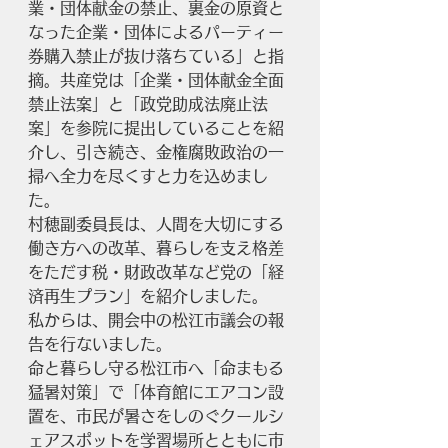
業・団体献金の禁止、裏金の原資と
なった企業・団体によるパーティー
券購入禁止が抜け落ちている」と指
摘。共産党は「企業・団体献金全面
禁止法案」と「政党助成法廃止法
案」を参院に提出していることを紹
介し、引き続き、金権腐敗政治の一
掃へ全力を尽くすと力を込めまし
た。
村穂副委員長は、人間を大切にする
働き方への改革、暮らしを支え格差
をただす税・財政改革など党の「経
済再生プラン」を紹介しました。
私からは、開会中の松江市議会の報
告を行ないました。
命と暮らし守る松江市へ「命まもる
猛暑対策」で「体育館にエアコン設
置を、市民が暑さをしのぐクールシ
ェアスポットを学習場所とともに市