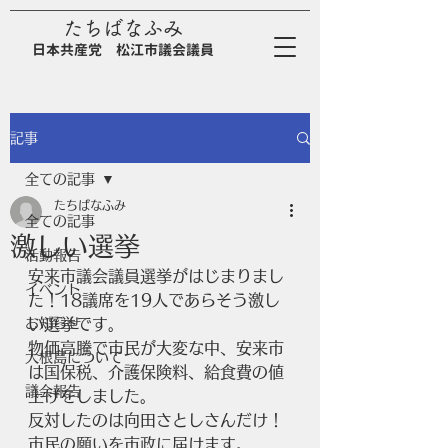
たちばなふみ
日
本
共
産
党
松江市議会議員
記事
全ての記事
たちばなふみ
全ての記事
激しい選挙
活動報告
安来市議会議員選挙がはじまりまし
イベント
た！18議席を19人であらそう激し
お知らせ
い選挙です。
物価高騰で市民が大変な中、安来市
大根島について
は国保税、介護保険料、給食費の値
議会報告
上げをしました。
反対したのは向田さとしさんだけ！
市民の願いを市政に届けます。