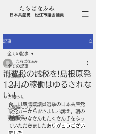
たちばなふみ
日
本
共
産
党
松江市議会議員
記事
全ての記事
たちばなふみ
全ての記事
消費税の減税を!島根原発
活動報告
12月の稼働はゆるされな
イベント
い！
お知らせ
今日は衆議院議員選挙の日本共産党
大根島について
政党カーから皆さまにお訴え。朝の
議会報告
通勤のみなさんもたくさん手をふっ
ていただきました
ありがとうござい
ました