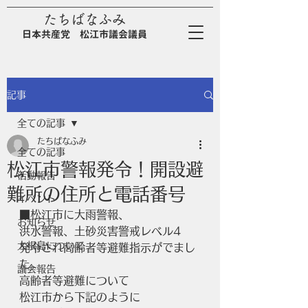
たちばなふみ
日
本
共
産
党
松江市議会議員
記事
全ての記事
たちばなふみ
全ての記事
松江市警報発令！開設避
活動報告
難所の住所と電話番号
イベント
■松江市に大雨警報、
お知らせ
洪水警報、土砂災害警戒レベル4
大根島について
発令され高齢者等避難指示がでまし
た。
議会報告
高齢者等避難について
松江市から下記のように