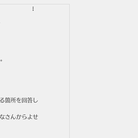
害
た。
る箇所を回答し
なさんからよせ