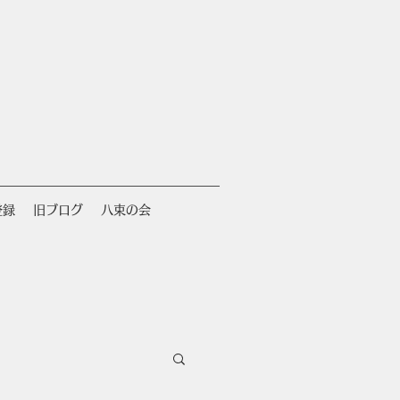
登録
旧ブログ
八束の会