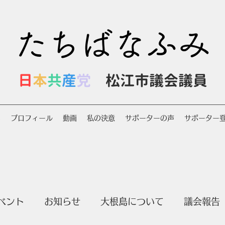
たちばなふみ
日
本
共
産
党
松江市議会議員
S
プロフィール
動画
私の決意
サポーターの声
サポーター
ベント
お知らせ
大根島について
議会報告