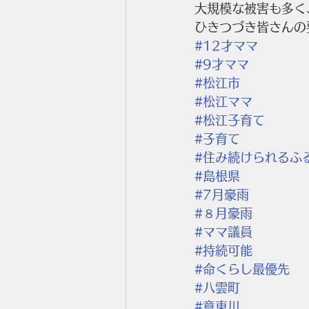
大規模な被害も多く
ひきつづき皆さんの
#12才ママ
#9才ママ
#松江市
#松江ママ
#松江子育て
#子育て
#住み続けられるふ
#島根県
#7月豪雨
#８月豪雨
#ママ議員
#持続可能
#命くらし最優先
#八雲町
#意東川