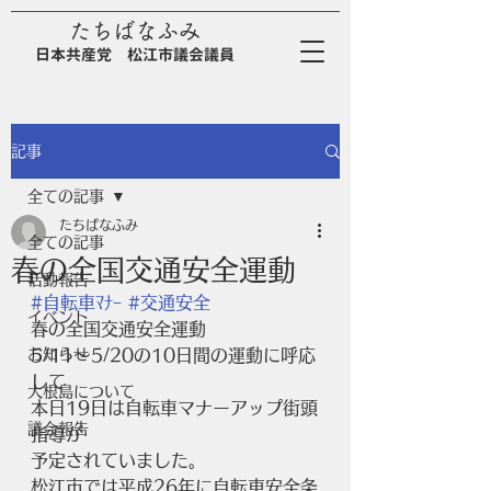
たちばなふみ
日
本
共
産
党
松江市議会議員
記事
全ての記事
たちばなふみ
全ての記事
春の全国交通安全運動
活動報告
#自転車ﾏﾅｰ
#交通安全
イベント
春の全国交通安全運動
お知らせ
5/11～5/20の10日間の運動に呼応
して
大根島について
本日19日は自転車マナーアップ街頭
議会報告
指導が
予定されていました。
松江市では平成26年に自転車安全条