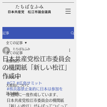
たちばなふみ
日
本
共
産
党
松江市議会議員
記事
全ての記事
たちばなふみ
全ての記事
日本共産党松江市委員会
活動報告
の機関紙「新しい松江」
イベント
作成中
お知らせ
#G7
#広島サミット
大根島について
#核兵器禁止条約に日本は参加を
議会報告
２週間に一度作成しています、
日本共産党松江市委員会の機関紙
「新しい松江」がんばってつくって