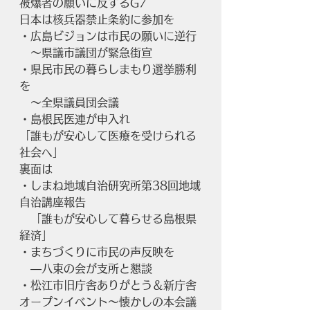
被爆者の願いに反するG7
日本は核兵器禁止条約に参加を
・広島ビジョンは市民の願いに逆行
　～県議市議団が緊急街宣
・県民市民の暮らしまもり選挙勝利
を
　～全県議員団会議
・島根民医連が申入れ
「誰もが安心して医療を受けられる
社会へ」
裏面は
・しまね地域自治研究所第38回地域
自治講座報告
　「誰もが安心して暮らせる島根県
経済」
・まちづくりに市民の声反映を
　―八束の会が支所と懇談
・松江市旧庁舎ありがとう＆新庁舎
オープンイベント～懐かしの本会議