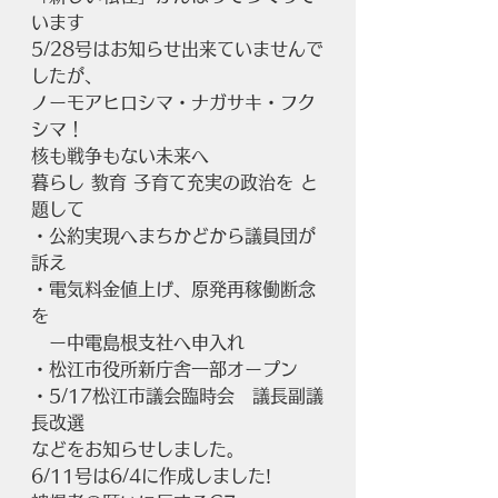
います
5/28号はお知らせ出来ていませんで
したが、
ノーモアヒロシマ・ナガサキ・フク
シマ！
核も戦争もない未来へ
暮らし 教育 子育て充実の政治を と
題して　
・公約実現へまちかどから議員団が
訴え
・電気料金値上げ、原発再稼働断念
を
　ー中電島根支社へ申入れ
・松江市役所新庁舎一部オープン
・5/17松江市議会臨時会　議長副議
長改選
などをお知らせしました。
6/11号は6/4に作成しました!