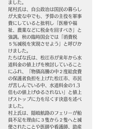
ました。
尾村氏は、自公政治は国民の暮らし
が大変な中でも、予算の主役を軍事
費にしていると批判し「医療や福
祉、農業などに税金を回すべき」と
強調。秋の臨時国会では「消費税
５％減税を実現させよう」と呼びか
けました。
たちばな氏は、松江市が来年から水
道料金の値上げを検討していること
にふれ、「物価高騰の中２度給食費
の保護者負担を上げた松江市、市民
が苦しんでいる中、水道料金の1.3
倍もの値上げゆるされない」と値上
げストップに力を尽くす決意を述べ
ました。
村上氏は、隠岐航路のフェリーが船
員不足を理由に３隻から２隻へと減
便されたことや医師や看護師、助産