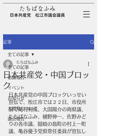
たちばなふみ
日
本
共
産
党
松江市議会議員
記事
全ての記事
たちばなふみ
全ての記事
日本共産党・中国ブロッ
活動報告
ク
イベント
日本共産党の中国ブロックいっせい
お知らせ
宣伝で、松江市では２２日、市役所
大根島について
前で尾村利成、大国陽介の両県議、
たちばなふみ、樋野伸一、佐野みど
議会報告
りの各市議、隠岐の島町の村上一町
議、亀谷優子党県常任委員が宣伝し