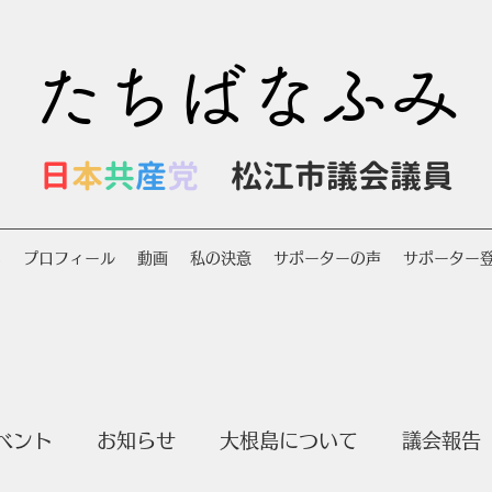
たちばなふみ
日
本
共
産
党
松江市議会議員
S
プロフィール
動画
私の決意
サポーターの声
サポーター
ベント
お知らせ
大根島について
議会報告