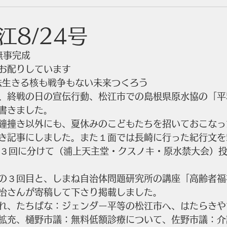
江8/24号
無事完成
お配りしています
法生きる核も戦争もない未来つくろう
、終戦の日の宣伝行動、松江市での島根県原水協の「平和
書きました。
鐘撞き以外にも、夏休みのこどもたちを招いておこなっ
き記事にしました。また１面では長崎に行った紀行文を
で３回に分けて（浦上天主堂・クスノキ・原水禁大会）
の３回目と、しまね自治体問題研究所の講座「高齢者福
冶さんが寄稿して下さり掲載しました。
れ、たちばな：ジェンダー平等の松江市へ、はたらきや
拡充、樋野市議：無料低額診療について、佐野市議：介