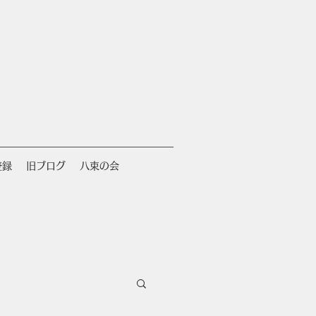
登録
旧ブログ
八束の会