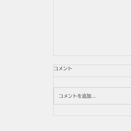
コメント
コメントを追加…
新しい松江11月