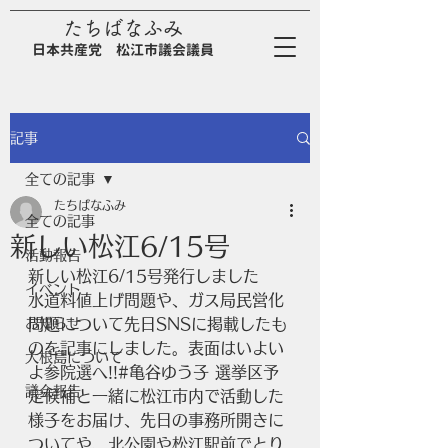
たちばなふみ
日
本
共
産
党
松江市議会議員
記事
全ての記事
たちばなふみ
全ての記事
新しい松江6/15号
活動報告
新しい松江6/15号発行しました
イベント
水道料値上げ問題や、ガス局民営化
お知らせ
問題について先日SNSに掲載したも
のを記事にしました。表面はいよい
大根島について
よ参院選へ!!#亀谷ゆう子 選挙区予
議会報告
定候補と一緒に松江市内で活動した
様子をお届け、先日の事務所開きに
ついてや、北公園や松江駅前でとり