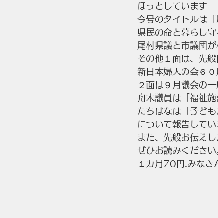
ほっとしています
今号のタイトルは「
県民の命と暮らし守
尾村県議と市議団が
その他１面は、先般
新日本婦人の会６０
２面は９月議会の一
舟木議員は「福祉施
たちばなは「子ども
について報告してい
また、先般お伝えし
ぜひお読みください
１カ月70円.みな