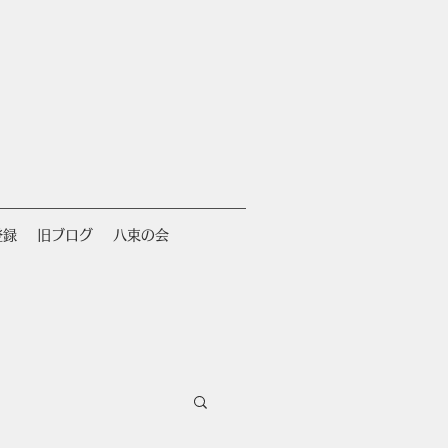
登録
旧ブログ
八束の会