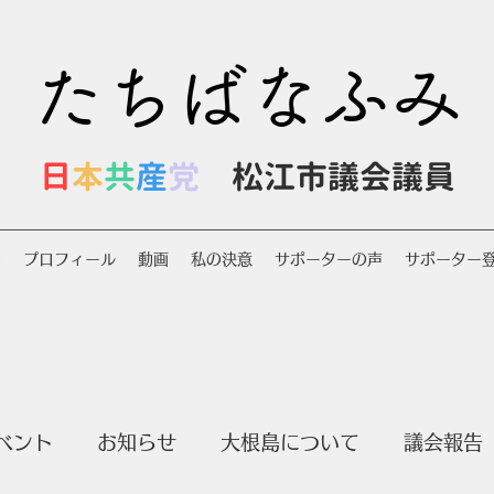
たちばなふみ
日
本
共
産
党
松江市議会議員
S
プロフィール
動画
私の決意
サポーターの声
サポーター
ベント
お知らせ
大根島について
議会報告