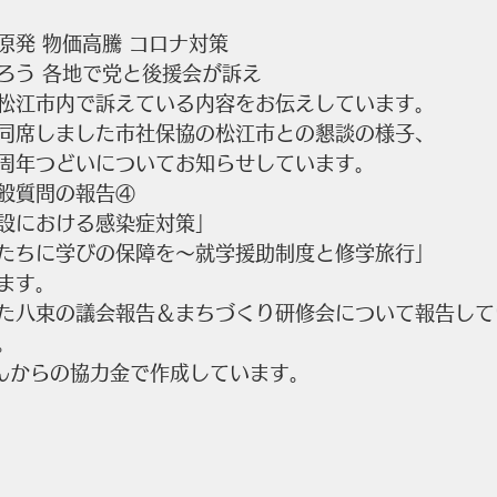
原発 物価高騰 コロナ対策
ろう 各地で党と後援会が訴え
松江市内で訴えている内容をお伝えしています。
同席しました市社保協の松江市との懇談の様子、
周年つどいについてお知らせしています。
般質問の報告④
設における感染症対策」
たちに学びの保障を～就学援助制度と修学旅行」
ます。
た八束の議会報告＆まちづくり研修会について報告して
。
さんからの協力金で作成しています。