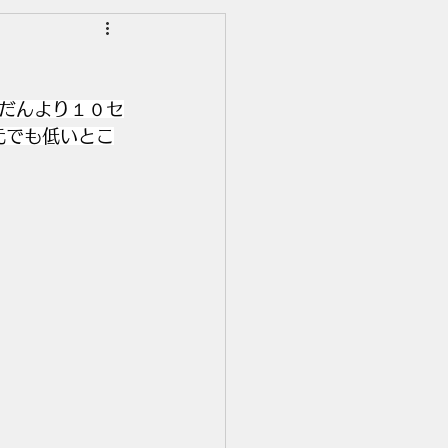
だんより１０セ
元でも低いとこ