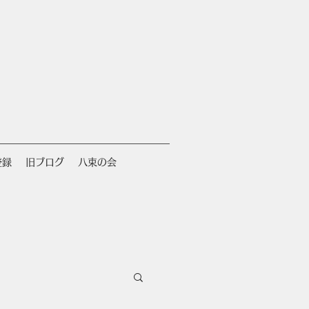
登録
旧ブログ
八束の会