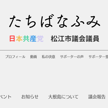
たちばなふみ
日
本
共
産
党
松江市議会議員
S
プロフィール
動画
私の決意
サポーターの声
サポーター
ベント
お知らせ
大根島について
議会報告