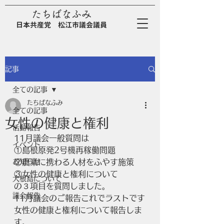
たちばなふみ
日
本
共
産
党
松江市議会議員
記事
全ての記事
たちばなふみ
全ての記事
女性の健康と権利
活動報告
11月議会一般質問は
イベント
①島根原発2号機再稼働問題
お知らせ
②農業に携わる人材をふやす施策
③女性の健康と権利について
大根島について
の３項目を質問しました。
議会報告
11月議会のご報告これでラストです
女性の健康と権利について報告しま
す。