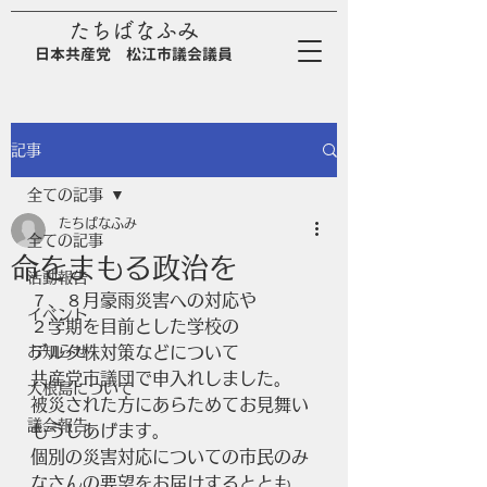
たちばなふみ
日
本
共
産
党
松江市議会議員
記事
全ての記事
たちばなふみ
全ての記事
命をまもる政治を
活動報告
７、８月豪雨災害への対応や
イベント
２学期を目前とした学校の
お知らせ
デルタ株対策などについて
共産党市議団で申入れしました。
大根島について
被災された方にあらためてお見舞い
議会報告
もうしあげます。
個別の災害対応についての市民のみ
なさんの要望をお届けするととも