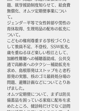
題、就学援助制度知らせて、給食費
無償化、オムツ定期便事業につい
て。
ジェンダー平等で女性幹部や男性の
育休取得、生理用品の配布の拡充に
ついて。
こどもの権利尊重する学校づくりと
して教員不足、不登校、SSW拡充。
歳を重ねるほど楽しい松江として、
加齢性難聴への補聴器助成、公共交
通で高齢者へのタクシー補助拡充を
求め、島根原発はストップをと老朽
原発の実態、核のゴミ最終処分場の
問題、避難計画などについてとりあ
げました。
オムツ定期便について、まずは防災
備蓄品を困っている家庭に配布を求
めたところ、健診時だけでなく訪問