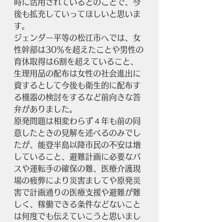
時に活用されているとのことで、今
後も拡充していってほしいと思いま
す。
ジェンダー平等の松江市へでは、女
性幹部は30％を超えたことや男性の
育休取得は6割を超えていること、
生理用品の配布は女性の社会進出に
資するとして今後も衛生的に配布す
る機器の検討をするなど前向きな答
弁がありました。
原発問題は相変わらず４年も前の同
意したときの見解を述べるのみでし
たが、能登半島以降市民の不安は増
していること、避難計画に必要なバ
スや運転手の確保の難、医療介護現
場の疲弊により災害ましてや原発災
害で計画通りの医療支援や避難が難
しく、稼働できる条件などないこと
は何度でも伝えていこうと思いまし