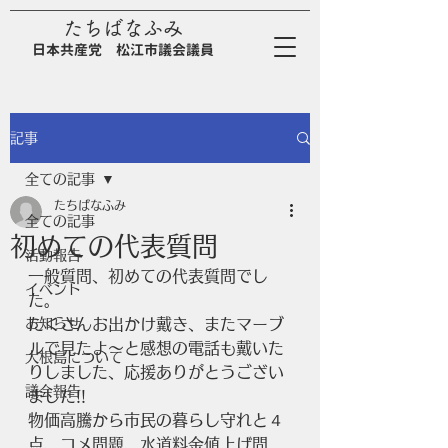
たちばなふみ
日
本
共
産
党
松江市議会議員
記事
全ての記事
たちばなふみ
全ての記事
初めての代表質問
活動報告
一般質問、初めての代表質問でし
イベント
た。
お知らせ
たくさんお出かけ戴き、またマーブ
ルで見たよ～と感想の電話も戴いた
大根島について
りしました、応援ありがとうござい
議会報告
ました!!
物価高騰から市民の暮らし守れと４
点、コメ問題、水道料金値上げ問