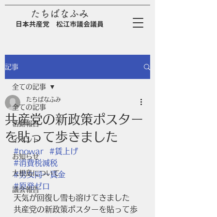
たちばなふみ
日
本
共
産
党
松江市議会議員
記事
全ての記事
たちばなふみ
全ての記事
共産党の新政策ポスター
活動報告
を貼って歩きました
イベント
#nowar
#賃上げ
お知らせ
#消費税減税
大根島について
#男女同一賃金
#原発ゼロ
議会報告
天気が回復し雪も溶けてきました
共産党の新政策ポスターを貼って歩