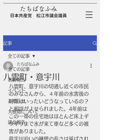
たちばなふみ
日
本
共
産
党
松江市議会議員
記事
全ての記事
たちばなふみ
全ての記事
八雲町・意宇川
活動報告
八雲町、意宇川の切通し近くの市民
イベント
のみなさんから、４年前の水害後の
お知らせ
対策はいったいどうなっているの？
と相談がよせられました。4年前は
大根島について
この一帯の住宅地はほとんど床上ギ
議会報告
リギリまで水が来て車など多くの被
害がありました。
意宇川沿いの擁壁の長さは延ばされ