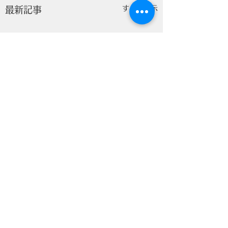
すべて表示
最新記事
コメント
防災訓練
松江市社会保障推進協