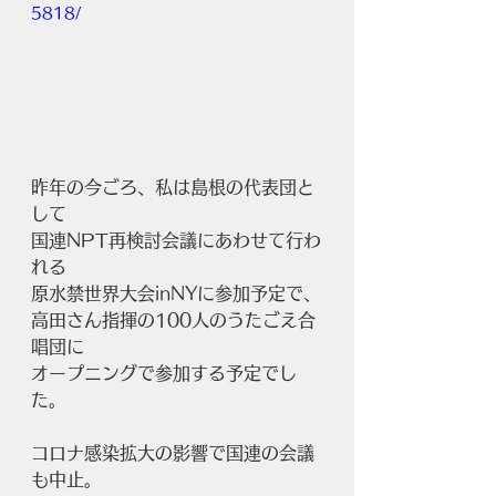
5818/
昨年の今ごろ、私は島根の代表団と
して
国連NPT再検討会議にあわせて行わ
れる
原水禁世界大会inNYに参加予定で、
高田さん指揮の100人のうたごえ合
唱団に
オープニングで参加する予定でし
た。
コロナ感染拡大の影響で国連の会議
も中止。