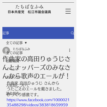
たちばなふみ
日
本
共
産
党
松江市議会議員
記事
全ての記事
たちばなふみ
全ての記事
作曲家の高田りゅうじさ
活動報告
んとナッパーズのみなさ
イベント
んから歌声のエールが！
お知らせ
作曲家 高田りゅうじ さんから
大根島について
うたごえのエールを戴きました。
議会報告
びっくり感激です。
https://www.facebook.com/1000021
35488298/videos/383818659959