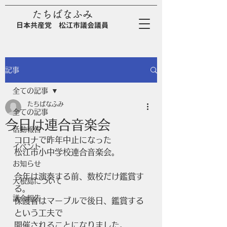
たちばなふみ
日
本
共
産
党
松江市議会議員
記事
全ての記事
たちばなふみ
全ての記事
今日は連合音楽会
活動報告
コロナで昨年中止になった
イベント
松江市小中学校連合音楽会。
お知らせ
今年は演奏する前、数校だけ鑑賞す
大根島について
る。
議会報告
保護者はマーブルで後日、鑑賞する
という工夫で
開催されることになりました。