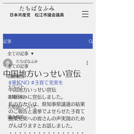
たちばなふみ
日
本
共
産
党
松江市議会議員
記事
全ての記事
たちばなふみ
全ての記事
中国地方いっせい宣伝
活動報告
#軍拡NO
#子育て充実を
イベント
中国地方いっせい宣伝
お知らせ
お昼休みに宣伝しました。
私の方からは、県知事県議選の結果
大根島について
のご報告と選挙でよせらせた子育て
議会報告
施策充実への皆さんの声実現のため
がんばりますとお話しました。
・・・・・・・・・・・・・・・・