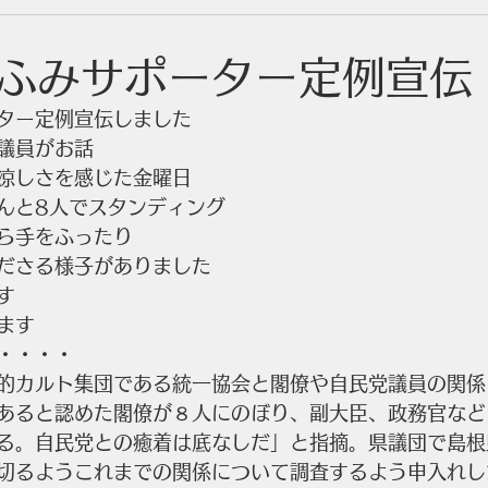
ふみサポーター定例宣伝
ター定例宣伝しました
議員がお話
涼しさを感じた金曜日
んと8人でスタンディング
ら手をふったり
ださる様子がありました
す
ます
・・・・
的カルト集団である統一協会と閣僚や自民党議員の関係
あると認めた閣僚が８人にのぼり、副大臣、政務官など
る。自民党との癒着は底なしだ」と指摘。県議団で島根
切るようこれまでの関係について調査するよう申入れし