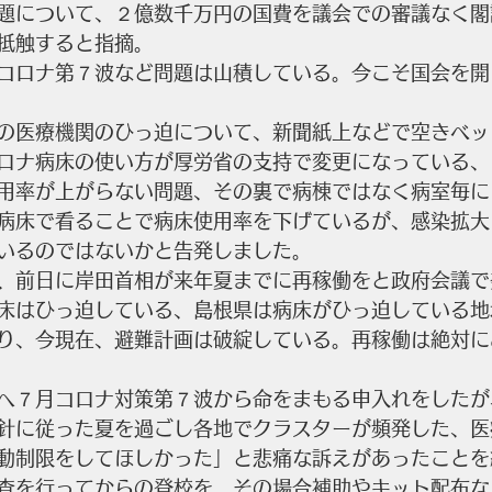
題について、２億数千万円の国費を議会での審議なく閣
抵触すると指摘。
コロナ第７波など問題は山積している。今こそ国会を開
の医療機関のひっ迫について、新聞紙上などで空きベッ
ロナ病床の使い方が厚労省の支持で変更になっている、
用率が上がらない問題、その裏で病棟ではなく病室毎に
病床で看ることで病床使用率を下げているが、感染拡大
いるのではないかと告発しました。
、前日に岸田首相が来年夏までに再稼働をと政府会議で
床はひっ迫している、島根県は病床がひっ迫している地
り、今現在、避難計画は破綻している。再稼働は絶対に
へ７月コロナ対策第７波から命をまもる申入れをしたが
針に従った夏を過ごし各地でクラスターが頻発した、医
動制限をしてほしかった」と悲痛な訴えがあったことを
査を行ってからの登校を、その場合補助やキット配布な