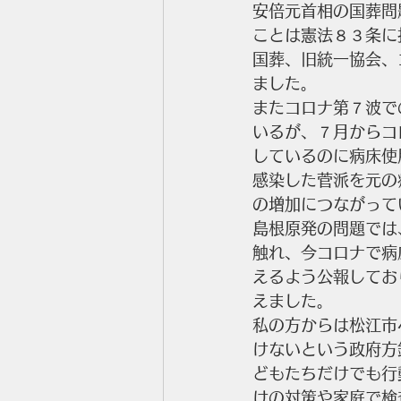
安倍元首相の国葬問
ことは憲法８３条に
国葬、旧統一協会、
ました。
またコロナ第７波で
いるが、７月からコ
しているのに病床使
感染した菅派を元の
の増加につながって
島根原発の問題では
触れ、今コロナで病
えるよう公報してお
えました。
私の方からは松江市
けないという政府方
どもたちだけでも行
けの対策や家庭で検