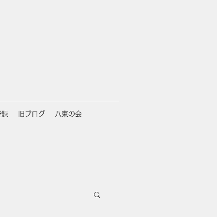
登録
旧ブログ
八束の会