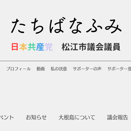
たちばなふみ
日
本
共
産
党
松江市議会議員
S
プロフィール
動画
私の決意
サポーターの声
サポーター
ベント
お知らせ
大根島について
議会報告