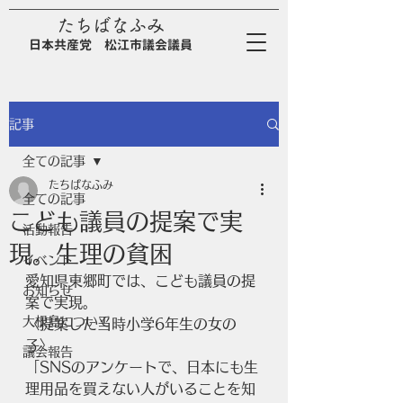
たちばなふみ
日
本
共
産
党
松江市議会議員
記事
全ての記事
たちばなふみ
全ての記事
こども議員の提案で実
活動報告
現。生理の貧困
イベント
愛知県東郷町では、こども議員の提
お知らせ
案で実現。
大根島について
〈提案した当時小学6年生の女の
子〉
議会報告
「SNSのアンケートで、日本にも生
理用品を買えない人がいることを知