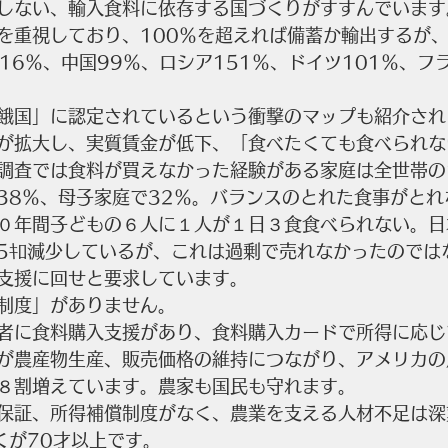
しない、輸入食料に依存する国づくりがすすんでいます
を重視しており、100％を超えれば備蓄か輸出するが
16％、中国99％、ロシア151％、ドイツ101％、フ
餓国」に認定されているという衝撃のマップも紹介され
が拡大し、実質賃金が低下、「食べたくても食べられな
調査では食料が買えなかった経験がある家庭は全世帯の
38％、母子家庭で32％。バランスのとれた食事がとれ
０年間子どもの６人に１人が１日３食食べられない。日
.5ｷﾛ減少しているが、これは過剰で売れなかったのでは
支援に回せと要求しています。
制度」がありません。
者に食料購入支援があり、食料購入カードで所得に応じ
が農産物生産、販売価格の維持につながり、アメリカの
８割増えています。農家も国民も守れます。
保証、所得補償制度がなく、農業を支える人材不足は深
くが70才以上です。