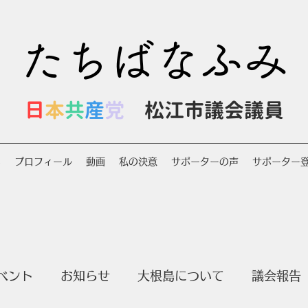
たちばなふみ
日
本
共
産
党
松江市議会議員
S
プロフィール
動画
私の決意
サポーターの声
サポーター
ベント
お知らせ
大根島について
議会報告