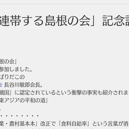
連帯する島根の会」記念
　
根の会」
参加しました。
ぱりだこの
会
 長谷川敏郎会長。
餓国」に認定されているという衝撃の事実も紹介されま
東アジアの平和の道」　
。
・・・・・・・・
業・農村基本本」改正で「食料自給率」という言葉が消