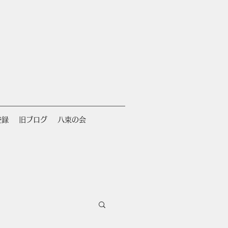
登録
旧ブログ
八束の会