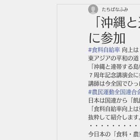
たちばなふみ
「沖縄と
に参加
#食料自給率
 向上は
東アジアの平和の道
「沖縄と連帯する島
７周年記念講演会に
講師は今全国でひっ
#農民運動全国連合
日本は国連から「飢
「食料自給率向上は
抜粋して紹介します
・・・・・・・・・
今日本の「食料・農