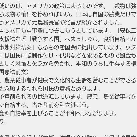
低いのは、アメリカの政策によるものです。「穀物は強
ら穀物の輸出を停めればいい。日本は自国の農業だけで
うアメリカの元農務長官の発言が紹介されました。
４３兆円も軍事費につぎこもうとしています。「安保三
支援法など「戦争する国」へまっしぐら。食料自給率か
事態対策法案」なるものを国会に提出しています。ウク
には国民に強制作付け・供出などを求めるもので罰金も
としく恐怖と欠乏から免かれ、平和のうちに生存する権
国憲法前文）
、農業従事者が健康で文化的な生活を営むことができる
を念願するわれら国民の責務とあります。
予算削られるのは逆転しています。農業、農業従事者を
で自給する。当たり前を引き継ごう。
食料自給率を上げることが平和へつながります。
り」