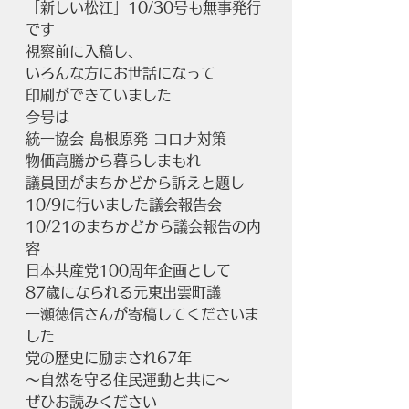
「新しい松江」10/30号も無事発行
です
視察前に入稿し、
いろんな方にお世話になって
印刷ができていました
今号は
統一協会 島根原発 コロナ対策
物価高騰から暮らしまもれ　
議員団がまちかどから訴えと題し
10/9に行いました議会報告会
10/21のまちかどから議会報告の内
容
日本共産党100周年企画として
87歳になられる元東出雲町議
一瀬徳信さんが寄稿してくださいま
した
党の歴史に励まされ67年
～自然を守る住民運動と共に～
ぜひお読みください