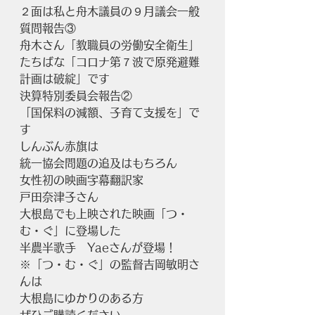
２面は私と舟木議員の９月議会一般
質問報告③
舟木さん「教職員の労働安全衛生」
たちばな「コロナ第７波で原発避難
計画は破綻」です
決算特別委員会報告②
「国保料の減額、子育て支援を」で
す
しんぶん赤旗は
統一協会問題の追及はもちろん
女性初の映画字幕翻訳家
戸田奈津子さん
大根島でも上映された映画「つ・
む・ぐ」に登場した
半農半歌手　Yaeさんが登場！
※「つ・む・ぐ」の監督吉岡敏明さ
んは
大根島にゆかりのある方