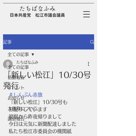
たちばなふみ
日
本
共
産
党
松江市議会議員
記事
全ての記事
たちばなふみ
全ての記事
「新しい松江」10/30号
活動報告
発行
イベント
＃しんぶん赤旗
お知らせ
「新しい松江」10/30号も
大根島について
お配りしています
視察から昨夜帰りまして
議会報告
今日は元気に新聞配達しました
私たち松江市委員会の機関紙