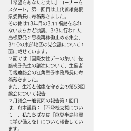
「希望をあなたと共に」コーナーを
スタート。第一回目は上代善雄島根
県委員長に寄稿戴きました。
その他は13年目の3.11福島を忘れ
ないまちかど演説、3/3に行われた
島根原発２号機再稼働止める集会、
3/10の東部地区の党会議について１
面に載せています。
２面では「国際女性デーの集い」佐
藤桃子先生の講演について、主催者
母親連絡会の江角聖子事務局長に寄
稿戴きました。
また、生活と健康を守る会の第53回
総会について報告
２月議会一般質問の報告第１回目
は、舟木議員：「不登校支援につい
て」、私たちばなは「能登半島地震
に学び備えを」について報告してい
ます。