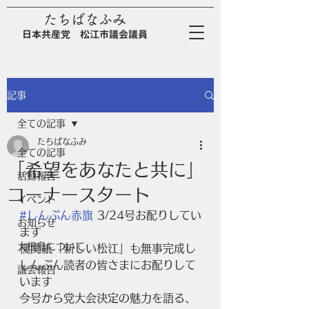
たちばなふみ
日
本
共
産
党
松江市議会議員
記事
全ての記事
たちばなふみ
全ての記事
「希望をあなたと共に」
活動報告
コーナースタート
イベント
#しんぶん赤旗
 3/24号お配りしてい
お知らせ
ます
大根島について
機関紙「新しい松江」も無事完成し
しんぶん読者の皆さまにお配りして
議会報告
います
今号から党大会決定の魅力を語る、