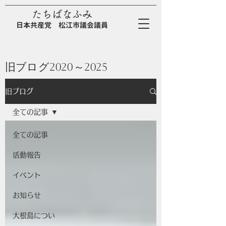
たちばなふみ
日
本
共
産
党
松江市議会議員
旧ブログ
2020～2025
旧ブログ
全ての記事
全ての記事
活動報告
イベント
お知らせ
大根島につい