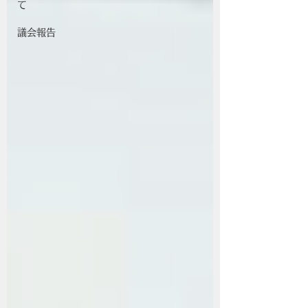
て
議会報告